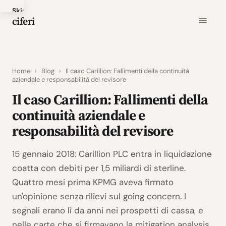
Skip
ciferi
to
main
content
Home
›
Blog
›
Il caso Carillion: Fallimenti della continuità
aziendale e responsabilità del revisore
Il caso Carillion: Fallimenti della
continuità aziendale e
responsabilità del revisore
15 gennaio 2018: Carillion PLC entra in liquidazione
coatta con debiti per 1,5 miliardi di sterline.
Quattro mesi prima KPMG aveva firmato
un'opinione senza rilievi sul going concern. I
segnali erano lì da anni nei prospetti di cassa, e
nelle carte che si firmavano la mitigation analysis