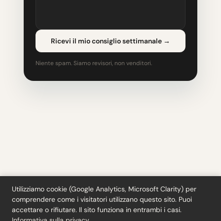
Ricevi il mio consiglio settimanale
→
Niente spam. Siamo revisori, non venditori.
Utilizziamo cookie (Google Analytics, Microsoft Clarity) per
comprendere come i visitatori utilizzano questo sito. Puoi
Strumenti
·
Blog
·
Glossario
·
Iscriviti
·
Privacy
·
Rimborsi
·
Termini
·
accettare o rifiutare. Il sito funziona in entrambi i casi.
Cookie settings
Informativa sulla privacy