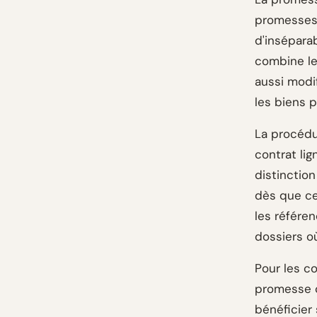
promesses 
d'inséparab
combine le
aussi modif
les biens 
La procédu
contrat lig
distinction
dès que ce
les référen
dossiers o
Pour les co
promesse co
bénéficier 