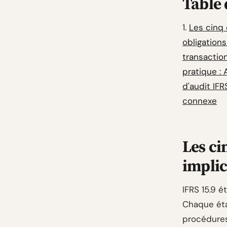
Table 
1.
Les cinq 
obligations
transactio
pratique :
d'audit IFR
connexe
Les ci
implic
IFRS 15.9 é
Chaque éta
procédure