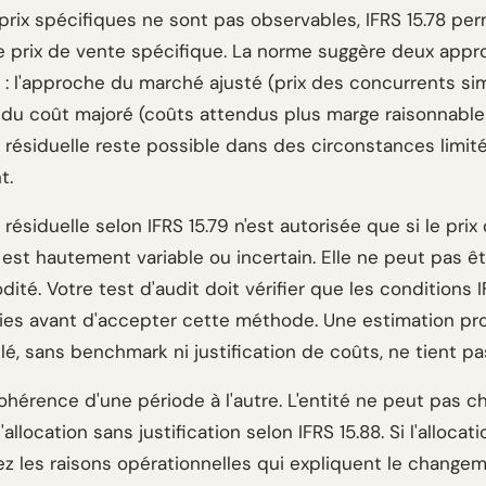
prix spécifiques ne sont pas observables, IFRS 15.78 pe
le prix de vente spécifique. La norme suggère deux app
 : l'approche du marché ajusté (prix des concurrents sim
 du coût majoré (coûts attendus plus marge raisonnable)
 résiduelle reste possible dans des circonstances limit
t.
résiduelle selon IFRS 15.79 n'est autorisée que si le prix
est hautement variable ou incertain. Elle ne peut pas êt
té. Votre test d'audit doit vérifier que les conditions I
ies avant d'accepter cette méthode. Une estimation pr
lé, sans benchmark ni justification de coûts, ne tient pa
ohérence d'une période à l'autre. L'entité ne peut pas c
llocation sans justification selon IFRS 15.88. Si l'allocat
 les raisons opérationnelles qui expliquent le changem