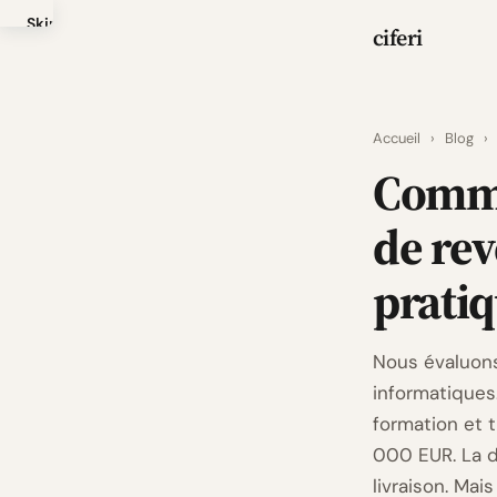
Skip
ciferi
to
main
content
Accueil
›
Blog
›
Comme
de rev
prati
Nous évaluons
informatiques. 
formation et t
000 EUR. La d
livraison. Mai