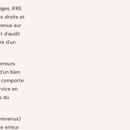
èges. IFRS
s droits et
venus sur
t d'audit
ire d'un
erreurs
d'un bien
27 comporte
rvice en
s du
s revenus)
e erreur