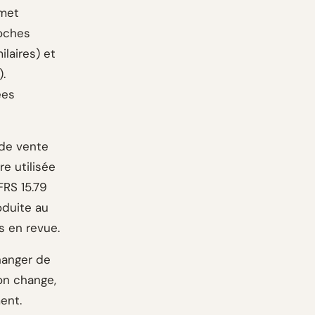
rmet
roches
ilaires) et
.
ées
 de vente
re utilisée
FRS 15.79
oduite au
s en revue.
hanger de
ion change,
ent.