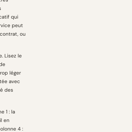
s
catif qui
rvice peut
contrat, ou
 Lisez le
 de
trop léger
ntée avec
né des
 1 : la
il en
Colonne 4 :