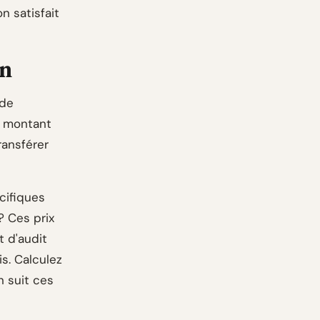
n satisfait
on
 de
le montant
ransférer
écifiques
? Ces prix
t d'audit
s. Calculez
n suit ces