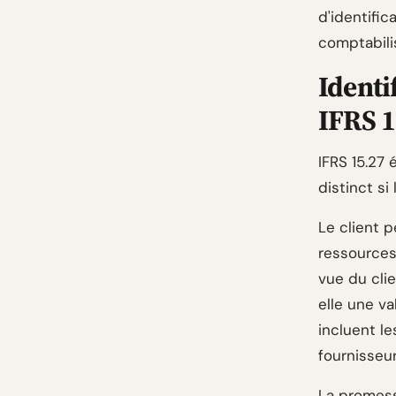
d'identific
comptabili
Identi
IFRS 1
IFRS 15.27 
distinct s
Le client 
ressources 
vue du clie
elle une v
incluent l
fournisseur
La promess