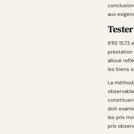
conclusion
aux exigen
Tester
IFRS 15.73 
prestation 
alloué refl
les biens o
La méthode 
observable
constituent
doit examin
les prix mo
prix observ