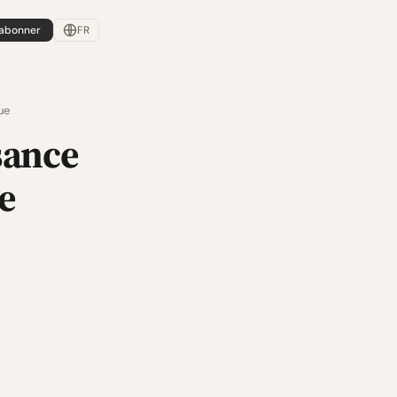
'abonner
FR
ue
sance
e