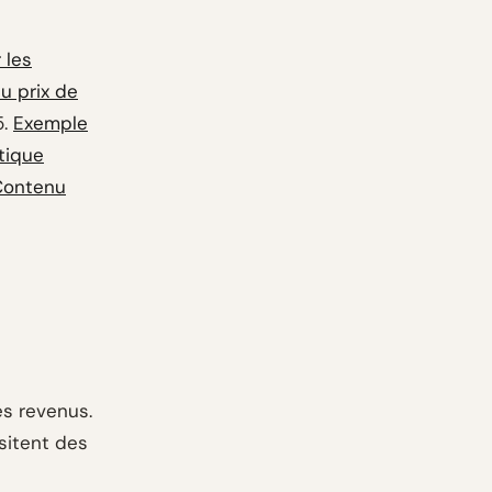
r les
du prix de
5.
Exemple
tique
Contenu
es revenus.
sitent des