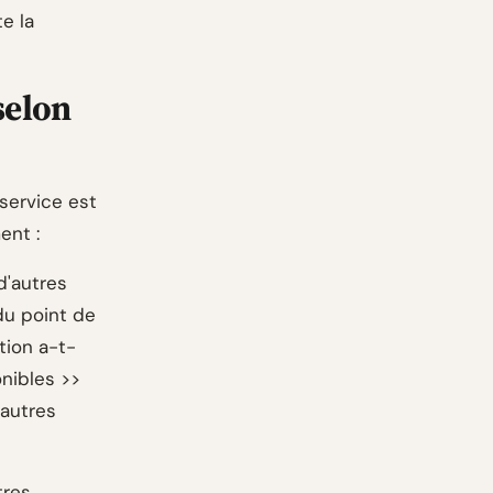
e la
selon
 service est
ent :
d'autres
 du point de
ation a-t-
nibles >>
'autres
tres