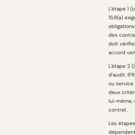
L'étape 1 (
15.9(a) exi
obligation
des contra
doit vérifi
accord ver
L'étape 2 (
d'audit. IF
ou service 
deux critèr
lui-même, 
contrat.
Les étapes 
dépendent 