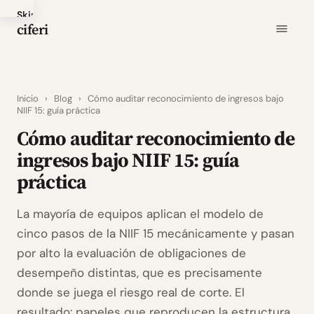
Skip
ciferi
to
main
content
Inicio
›
Blog
›
Cómo auditar reconocimiento de ingresos bajo
NIIF 15: guía práctica
Cómo auditar reconocimiento de
ingresos bajo NIIF 15: guía
práctica
La mayoría de equipos aplican el modelo de
cinco pasos de la NIIF 15 mecánicamente y pasan
por alto la evaluación de obligaciones de
desempeño distintas, que es precisamente
donde se juega el riesgo real de corte. El
resultado: papeles que reproducen la estructura