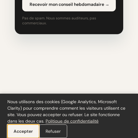
Recevoir mon conseil hebdomadaire
→
Pas de spam. Nous sommes auditeurs, pas
commerciaux.
Nous utilisons des cookies (Google Analytics, Microsoft
Clarity) pour comprendre comment les visiteurs utilisent ce
Outils
·
Blog
·
Glossaire
·
S'abonner
·
Confidentialité
·
Remboursements
·
site. Vous pouvez accepter ou refuser. Le site fonctionne
Conditions
·
Cookie settings
dans les deux cas.
Politique de confidentialité
© 2026 ciferi · 92458378
Accepter
Refuser