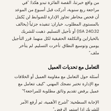
من واقع خبرتنا، القصة الفائزة تبدو هكذا: "في
مراجعة ربع سنوية، أدركت قبل أسبوع من الموعد
أن فحص مخاطر تجاوز الإدارة للضوابط لن يُكمَل
بالمستوى المطلوب. خياران: تنفيذه جزئياً (يخالف
ISA 240.32) أو تأجيل التسليم. ذهبت للشريك
بالخياراين والتكلفة الحقيقية لكل منهما. قرر التأجيل
يومين وتوسيع النطاق. تأخرت التسليم. لم يتأخر
ملف."
التعامل مع تحديات العميل
أسئلة حول التعامل مع مقاومة العميل أو الخلافات
مع الإدارة تختبر نضجك المهني. "كيف تتعامل مع
عميل يرفض تقديم وثائق مطلوبة للمراجعة؟"
الإجابة السطحية: "أشرح الأهمية، ثم أرفع الأمر
للشريك إذا استمر الرفض."