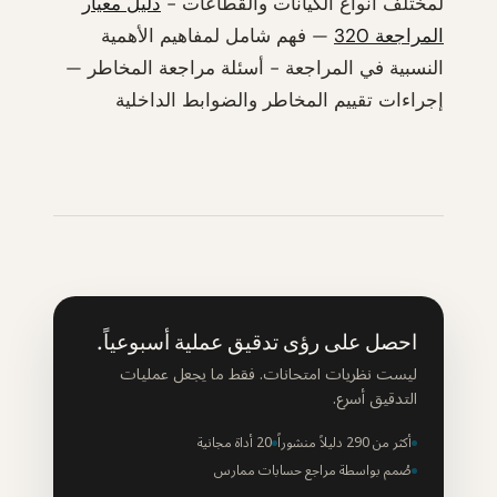
لمختلف أنواع الكيانات والقطاعات -
دليل معيار
المراجعة 320
— فهم شامل لمفاهيم الأهمية
النسبية في المراجعة - أسئلة مراجعة المخاطر —
إجراءات تقييم المخاطر والضوابط الداخلية
احصل على رؤى تدقيق عملية أسبوعياً.
ليست نظريات امتحانات. فقط ما يجعل عمليات
التدقيق أسرع.
أكثر من 290 دليلاً منشوراً
20 أداة مجانية
صُمم بواسطة مراجع حسابات ممارس