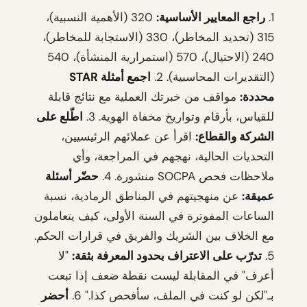
1.
راجع المعايير الأساسية:
320 (الأهمية النسبية)،
315 (تحديد المخاطر)، 330 (الاستجابة للمخاطر)،
240 (الاحتيال)، 570 (استمرارية المنشأة)، 540
(التقديرات المحاسبية). 2.
اجمع أمثلة STAR
محددة:
مواقف من خبرتك العملية مع نتائج قابلة
للقياس، بأرقام وتواريخ مخفاة الهوية. 3.
اطّلع على
الشركة والقطاع:
اقرأ عن عملائهم الرئيسيين،
التحديات الحالية، نهجهم في المراجعة، وأي
ملاحظات فحص SOCPA منشورة. 4.
حضّر أسئلة
عميقة:
عن منهجيتهم في المناطق الرمادية، نسبة
الساعات المفوترة في السنة الأولى، كيف يتعاملون
مع الخلاف بين الشريك والفريق في قرارات الحكم.
5.
تدرّب على الاعتراف بحدود المعرفة بثقة:
"لا
أعرف" في المقابلة ليست نقطة ضعف إذا تبعت
بـ"لكن لو كنت في الملف، سأفحص كذا." 6.
أحضر