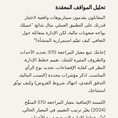
تحليل المواقف المعقدة
المقابلون يقدمون سيناريوهات واقعية لاختبار
قدرتك على التطبيق العملي. مثال شائع: "عميلك
يواجه صعوبات مالية، لكن الإدارة متفائلة حول
التعافي. كيف تقيّم استمرارية المنشأة؟"
إجابتك تتبع معيار المراجعة 570: تحديد الأحداث
والظروف المثيرة للشك، تقييم خطط الإدارة،
النظر في كفاية الإفصاحات، تحديد نوع الرأي
المناسب. اذكر مؤشرات محددة (النسب المالية،
التدفق النقدي، انتهاك شروط القروض) وكيف توثّق
استنتاجك.
اللمسة الإضافية: معيار المراجعة 570 المنقّح
(2024) يغيّر ترتيب التقييم. في المعيار الحالي،
تُقيَّم خطط الإدارة التصحيحية مع الأحداث