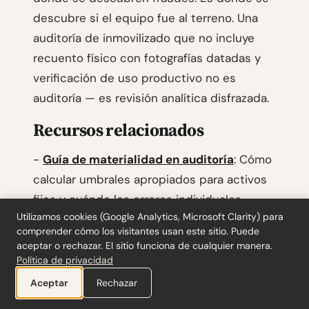
descubre si el equipo fue al terreno. Una
auditoría de inmovilizado que no incluye
recuento físico con fotografías datadas y
verificación de uso productivo no es
auditoría — es revisión analítica disfrazada.
Recursos relacionados
-
Guía de materialidad en auditoría
: Cómo
calcular umbrales apropiados para activos
fijos y cuándo los errores individuales
Utilizamos cookies (Google Analytics, Microsoft Clarity) para
requieren ajuste.
comprender cómo los visitantes usan este sitio. Puede
aceptar o rechazar. El sitio funciona de cualquier manera.
-
Kit de papeles de trabajo NIC 36
:
Política de privacidad
Plantillas para documentar pruebas de
Aceptar
Rechazar
deterioro con cálculos de valor en uso y