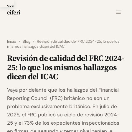
Skip
ciferi
to
main
content
Inicio
›
Blog
›
Revisión de calidad del FRC 2024-25: lo que los
mismos hallazgos dicen del ICAC
Revisión de calidad del FRC 2024-
25: lo que los mismos hallazgos
dicen del ICAC
Vaya por delante que los hallazgos del Financial
Reporting Council (FRC) británico no son un
problema exclusivamente británico. En julio de
2025, el FRC publicó su ciclo de revisión 2024-
25 y el 73% de los expedientes inspeccionados
en firmas de segundo y tercer nivel tenían la