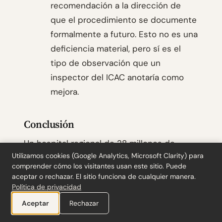
recomendación a la dirección de
que el procedimiento se documente
formalmente a futuro. Esto no es una
deficiencia material, pero sí es el
tipo de observación que un
inspector del ICAC anotaría como
mejora.
Conclusión
Un hospital regional de 28 millones de
Utilizamos cookies (Google Analytics, Microsoft Clarity) para
ingresos con esta estructura genera al
comprender cómo los visitantes usan este sitio. Puede
menos tres o cuatro ajustes razonables por
aceptar o rechazar. El sitio funciona de cualquier manera.
ejercicio que no son errores sino
Política de privacidad
aplicaciones más estrictas de los
Aceptar
Rechazar
estándares. El papel de trabajo no debe