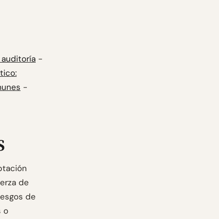
auditoría
-
tico:
munes
-
S
ptación
uerza de
riesgos de
s o