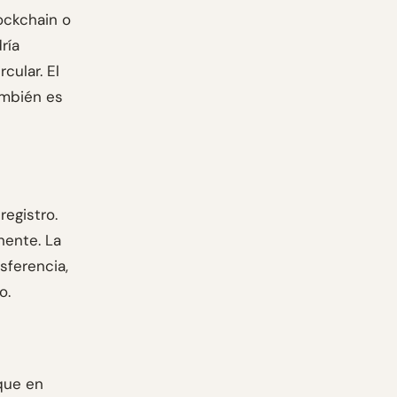
ockchain o
ría
cular. El
también es
egistro.
nente. La
sferencia,
o.
que en