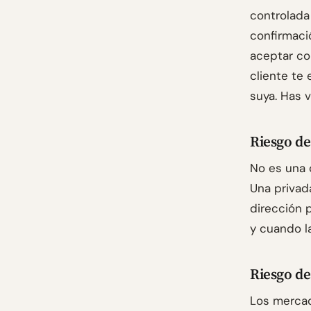
controlada
confirmació
aceptar com
cliente te 
suya. Has 
Riesgo d
No es una 
Una privad
dirección 
y cuando l
Riesgo de
Los mercad