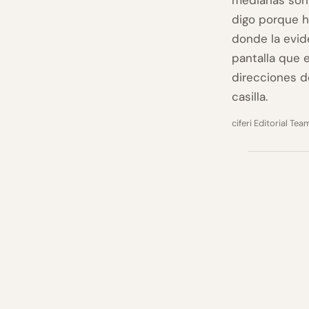
medianas son 
digo porque h
donde la evid
pantalla que e
direcciones de
casilla.
ciferi Editorial Tea