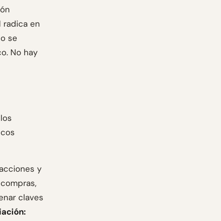
ión
d radica en
no se
co. No hay
los
icos
sacciones y
 compras,
enar claves
iación: