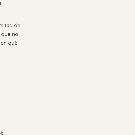
s
 mitad de
o que no
con qué
et