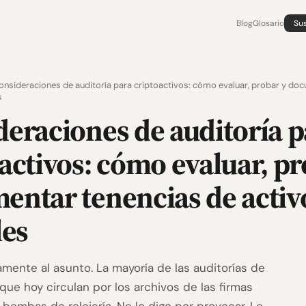
Blog
Glosario
Sus
onsideraciones de auditoría para criptoactivos: cómo evaluar, probar y do
s
eraciones de auditoría p
activos: cómo evaluar, pr
entar tenencias de activ
les
mente al asunto. La mayoría de las auditorías de
que hoy circulan por los archivos de las firmas