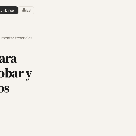
cribirse
ES
cumentar tenencias
ara
obar y
os