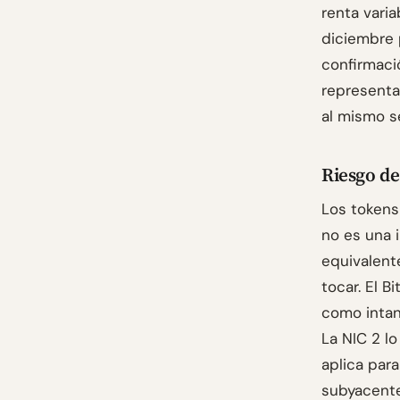
renta varia
diciembre 
confirmació
representa
al mismo s
Riesgo de
Los tokens
no es una 
equivalent
tocar. El B
como intang
La NIC 2 lo
aplica para
subyacente