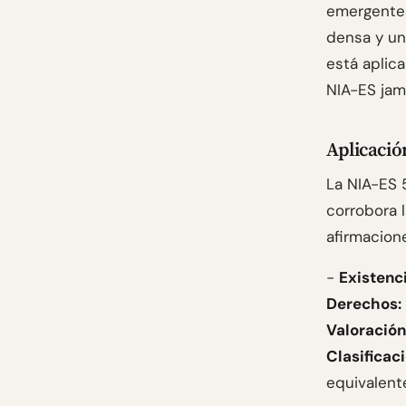
emergentes
densa y un
está aplic
NIA-ES jam
Aplicación
La NIA-ES 
corrobora l
afirmacione
-
Existenci
Derechos:
Valoración
Clasificaci
equivalent