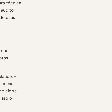
ura técnica
 auditor
 de esas
n que
estas
alance. -
acceso. -
de cierre. -
lazo o