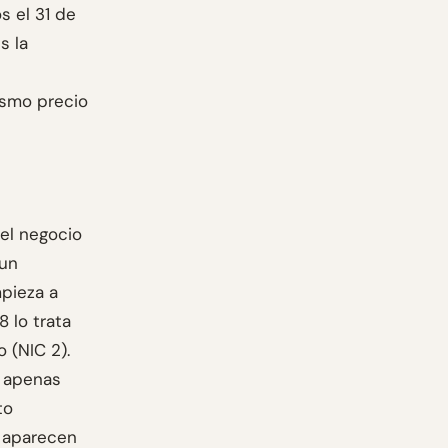
s el 31 de
s la
ismo precio
 el negocio
 un
pieza a
8 lo trata
 (NIC 2).
9 apenas
to
e aparecen