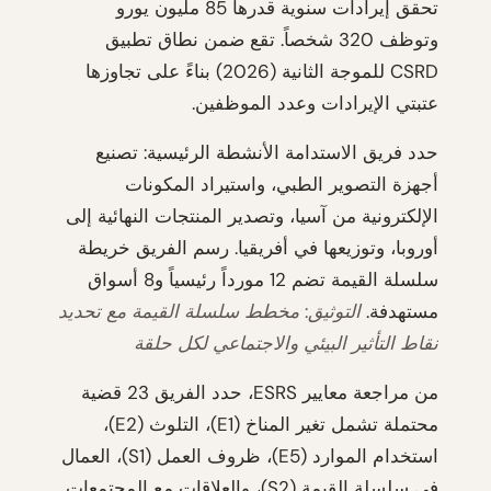
تحقق إيرادات سنوية قدرها 85 مليون يورو
وتوظف 320 شخصاً. تقع ضمن نطاق تطبيق
CSRD للموجة الثانية (2026) بناءً على تجاوزها
عتبتي الإيرادات وعدد الموظفين.
حدد فريق الاستدامة الأنشطة الرئيسية: تصنيع
أجهزة التصوير الطبي، واستيراد المكونات
الإلكترونية من آسيا، وتصدير المنتجات النهائية إلى
أوروبا، وتوزيعها في أفريقيا. رسم الفريق خريطة
سلسلة القيمة تضم 12 مورداً رئيسياً و8 أسواق
مستهدفة.
التوثيق: مخطط سلسلة القيمة مع تحديد
نقاط التأثير البيئي والاجتماعي لكل حلقة
من مراجعة معايير ESRS، حدد الفريق 23 قضية
محتملة تشمل تغير المناخ (E1)، التلوث (E2)،
استخدام الموارد (E5)، ظروف العمل (S1)، العمال
في سلسلة القيمة (S2)، والعلاقات مع المجتمعات