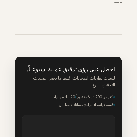
---
احصل على رؤى تدقيق عملية أسبوعياً.
ليست نظريات امتحانات. فقط ما يجعل عمليات
التدقيق أسرع.
أكثر من 290 دليلاً منشوراً
20 أداة مجانية
صُمم بواسطة مراجع حسابات ممارس