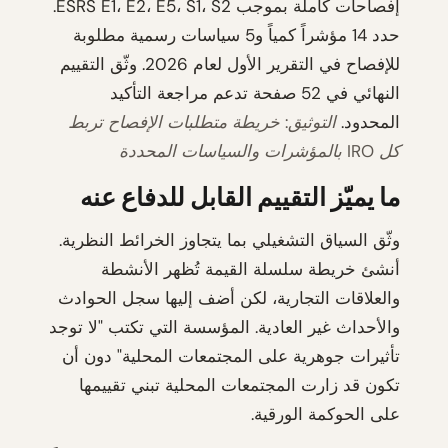
إفصاحات كاملة بموجب ESRS E1، E2، E5، S1، S2.
حدد 14 مؤشراً كمياً و5 سياسات رسمية مطلوبة
للإفصاح في التقرير الأول لعام 2026. وثّق التقييم
النهائي في 52 صفحة تدعم مراجعة التأكيد
المحدود.
التوثيق: خريطة متطلبات الإفصاح تربط
كل IRO بالمؤشرات والسياسات المحددة
ما يميّز التقييم القابل للدفاع عنه
وثّق السياق التشغيلي بما يتجاوز الخرائط النظرية.
أنشئ خريطة سلسلة القيمة تُظهر الأنشطة
والعلاقات التجارية، لكن أضف إليها سجل الحوادث
والأحداث غير العادية. المؤسسة التي تكتب "لا توجد
تأثيرات جوهرية على المجتمعات المحلية" دون أن
تكون قد زارت المجتمعات المحلية تبني تقييمها
على الحوكمة الورقية.