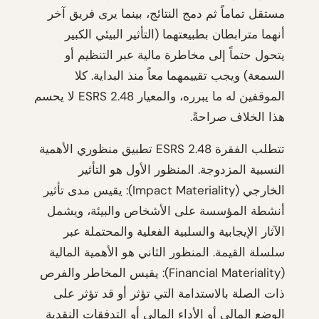
مستقل تماماً ثم دمج النتائج، بينما يرى فريق آخر
أنهما مترابطان بطبيعتهما (التأثير البيئي الكبير
يتحول حتماً إلى مخاطرة مالية عبر التنظيم أو
السمعة) ويجب تقييمهما معاً منذ البداية. كلا
الموقفين له ما يبرره، والمعيار ESRS 2.48 لا يحسم
هذا الخلاف صراحةً.
تتطلب الفقرة ESRS 2.48 تطبيق منظوري الأهمية
النسبية المزدوجة. المنظور الأول هو التأثير
الخارجي (Impact Materiality): يقيس مدى تأثير
أنشطة المؤسسة على الأشخاص والبيئة، ويشمل
الآثار الإيجابية والسلبية الفعلية والمحتملة عبر
سلسلة القيمة. المنظور الثاني هو الأهمية المالية
(Financial Materiality): يقيس المخاطر والفرص
ذات الصلة بالاستدامة التي تؤثر أو قد تؤثر على
الوضع المالي أو الأداء المالي أو التدفقات النقدية