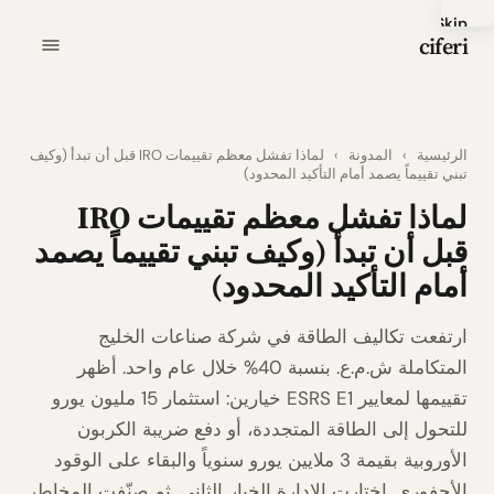
Skip
ciferi
to
main
content
الرئيسية
›
المدونة
›
لماذا تفشل معظم تقييمات IRO قبل أن تبدأ (وكيف
تبني تقييماً يصمد أمام التأكيد المحدود)
لماذا تفشل معظم تقييمات IRO
قبل أن تبدأ (وكيف تبني تقييماً يصمد
أمام التأكيد المحدود)
ارتفعت تكاليف الطاقة في شركة صناعات الخليج
المتكاملة ش.م.ع. بنسبة 40% خلال عام واحد. أظهر
تقييمها لمعايير ESRS E1 خيارين: استثمار 15 مليون يورو
للتحول إلى الطاقة المتجددة، أو دفع ضريبة الكربون
الأوروبية بقيمة 3 ملايين يورو سنوياً والبقاء على الوقود
الأحفوري. اختارت الإدارة الخيار الثاني. ثم صنّفت المخاطر