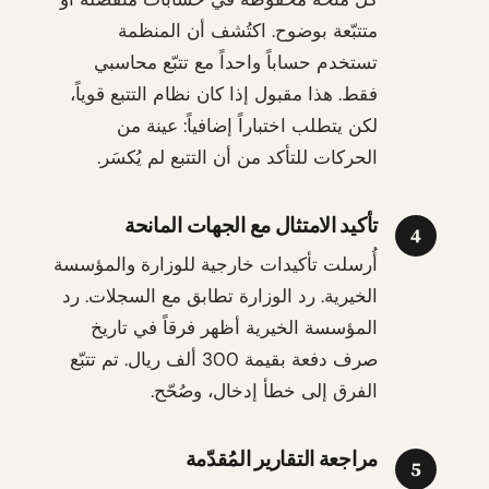
متتبّعة بوضوح. اكتُشف أن المنظمة
تستخدم حساباً واحداً مع تتبّع محاسبي
فقط. هذا مقبول إذا كان نظام التتبع قوياً،
لكن يتطلب اختباراً إضافياً: عينة من
الحركات للتأكد من أن التتبع لم يُكسَر.
تأكيد الامتثال مع الجهات المانحة
4
أُرسلت تأكيدات خارجية للوزارة والمؤسسة
الخيرية. رد الوزارة تطابق مع السجلات. رد
المؤسسة الخيرية أظهر فرقاً في تاريخ
صرف دفعة بقيمة 300 ألف ريال. تم تتبّع
الفرق إلى خطأ إدخال، وصُحّح.
مراجعة التقارير المُقدّمة
5