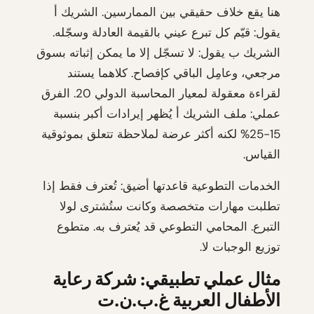
هنا يقع خلاف حقيقي بين الممارسين. الشريك أ
يقول: قيّم كل تبرع عيني بالقيمة العادلة وسجّله.
الشريك ب يقول: لا تسجّل إلا ما يمكن إثباته بسوق
مرجعي، وعامِل الباقي كإفصاح. كلاهما يستند
لقراءة معقولة لمعيار المحاسبة الدولي 20. الفرق
عملي: ملف الشريك أ يُظهر إيرادات أكبر بنسبة
15-25% لكنه أكثر عرضة لملاحظة تتعلق بموثوقية
القياس.
الخدمات التطوعية قاعدتها أضيق: تُعترف فقط إذا
تطلبت مهارات متخصصة وكانت ستُشترى لولا
التبرع. المحامي التطوعي قد يُعترف به. متطوع
توزيع الوجبات لا.
مثال عملي تطبيقي: شركة رعاية
الأطفال العربية غ.ب.ن.ت