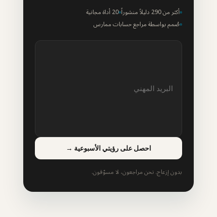
أكثر من 290 دليلاً منشوراً
20 أداة مجانية
صُمم بواسطة مراجع حسابات ممارس
احصل على رؤيتي الأسبوعية
→
بدون إزعاج. نحن مراجعون، لا مسوّقون.