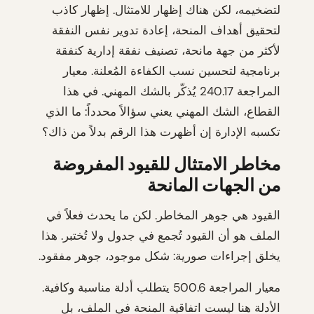
لتضخيمه، لكن هناك إظهار للامتثال. إظهار كاذب
لتحقيق أهداف المنحة، إعادة تدوير نفس النفقة
لأكثر من جهة مانحة، تصنيف نفقة إدارية كنفقة
برنامجية لتحسين نسب الكفاءة المُعلنة. معيار
المراجعة 240.17 يُذكّر بالشك المهني. في هذا
القطاع، الشك المهني يعني سؤالاً محدداً: ما الذي
تكسبه الإدارة إن أظهرت هذا الرقم بدلاً من ذاك؟
مخاطر الامتثال للقيود المفروضة
من الجهات المانحة
القيود هي جوهر المخاطر. لكن ما يحدث فعلاً في
الملف هو أن القيود تُجمع في جدول ولا تُختبر. هذا
يخلق إجراءات صورية: شكل موجود، جوهر مفقود.
معيار المراجعة 500.6 يتطلب أدلة مناسبة وكافية.
الأدلة هنا ليست اتفاقية المنحة في الملف، بل