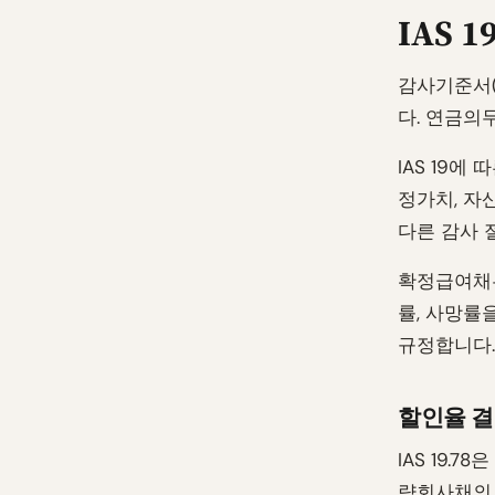
IAS
감사기준서(
다. 연금의
IAS 19
정가치, 자
다른 감사 
확정급여채무
률, 사망률
규정합니다.
할인율 결
IAS 19
량회사채의 