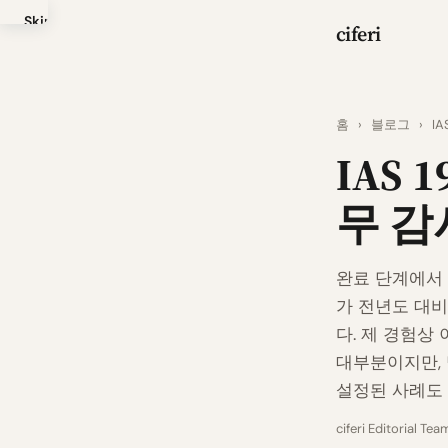
Skip
ciferi
to
main
content
홈
›
블로그
›
I
IAS
무 감
완료 단계에서
가 전년도 대비
다. 제 경험상
대부분이지만,
설정된 사례도
ciferi Editorial Tea