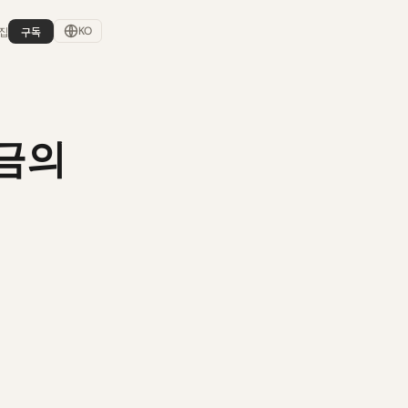
집
구독
KO
연금의