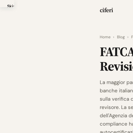
Skip
ciferi
to
main
content
Home
›
Blog
›
FATCA 
Revis
La maggior pa
banche italia
sulla verifica
revisore. La s
dell'Agenzia d
compliance ha 
autocertifica