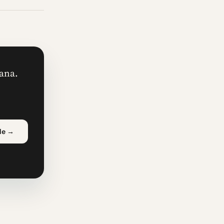
mana.
le
→