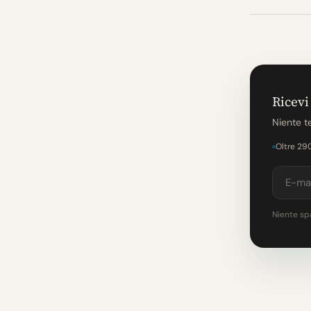
Ricevi
Niente te
Oltre 29
Niente spa