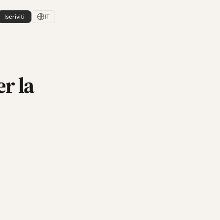
Iscriviti
IT
r la