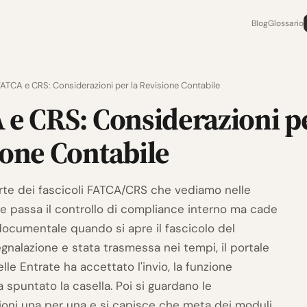
Blog
Glossario
FATCA e CRS: Considerazioni per la Revisione Contabile
e CRS: Considerazioni pe
ione Contabile
rte dei fascicoli FATCA/CRS che vediamo nelle
ne passa il controllo di compliance interno ma cade
 documentale quando si apre il fascicolo del
egnalazione e stata trasmessa nei tempi, il portale
elle Entrate ha accettato l'invio, la funzione
spuntato la casella. Poi si guardano le
zioni una per una e si capisce che meta dei moduli