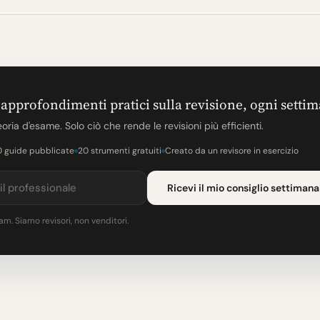
 approfondimenti pratici sulla revisione, ogni setti
oria d'esame. Solo ciò che rende le revisioni più efficienti.
0 guide pubblicate
20 strumenti gratuiti
Creato da un revisore in esercizio
Ricevi il mio consiglio settimana
m. Siamo revisori, non venditori.