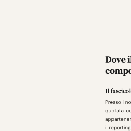
Dove i
compo
Il fascic
Presso i no
quotata, c
appartenen
il reportin