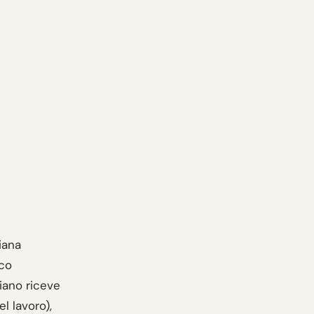
iana
sco
iano riceve
l lavoro),