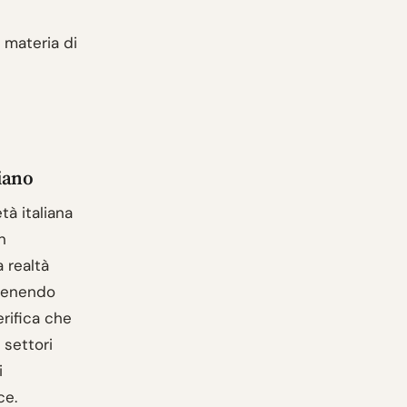
 materia di
liano
tà italiana
n
a realtà
à tenendo
erifica che
 settori
i
ce.