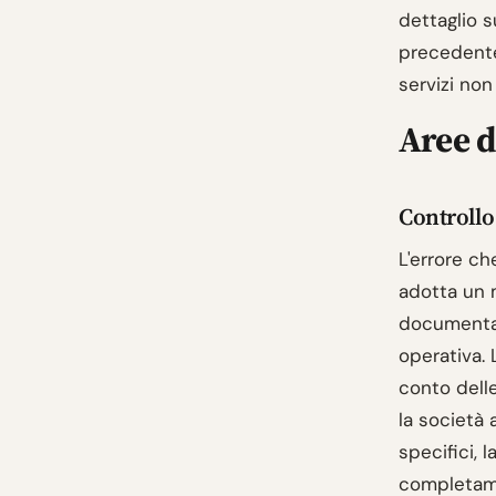
dettaglio s
precedente
servizi non 
Aree d
Controllo 
L'errore ch
adotta un m
documenta l
operativa. 
conto delle
la società 
specifici, 
completame