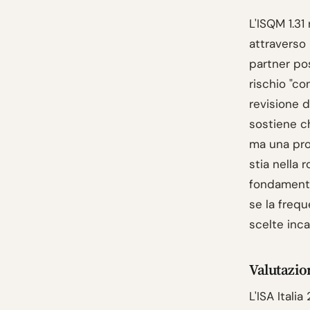
L'ISQM 1.31
attraverso 
partner pos
rischio "co
revisione d
sostiene ch
ma una proc
stia nella 
fondamento.
se la freq
scelte inca
Valutazion
L'ISA Itali