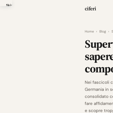
Skip
ciferi
to
main
content
Home
›
Blog
›
S
Super
sapere
compo
Nei fascicoli 
Germania in sé
consolidato c
fare affidame
e scopre tropp