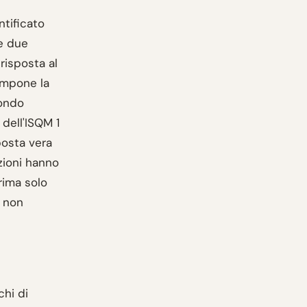
ntificato
ve due
risposta al
impone la
condo
 dell'ISQM 1
posta vera
izioni hanno
rima solo
— non
chi di