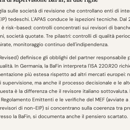
gila sulle società di revisione che controllano enti di int
EIP) tedeschi. L'APAS conduce le ispezioni tecniche. Dal
 è risk-based: controlli concentrati sui revisori di banch
i, società quotate. Tre pilastri: controlli di qualità period
irate, monitoraggio continuo dell'indipendenza.
Revised) definisce gli obblighi del partner responsabile p
ualità. In Germania, la BaFin interpreta l'ISA 220.R20 ric
ntazione più estesa rispetto ad altri mercati europei: n
i supervisione, ma anche il processo decisionale e le alt
uesta è la differenza che il revisore italiano sottovaluta.
 Regolamento Emittenti e le verifiche del MEF (avviate a
revisori di non-EIP) si concentrano sulla coerenza tra p
Presso la BaFin, si documenta anche il pensiero scartato.