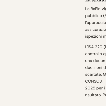
La BaFin vi
pubblico (
l'approccio
assicurazion
ispezioni m
L'ISA 220 (
controllo q
una docume
decisioni d
scartate. Q
CONSOB, il
2025 per i 
risultato. 