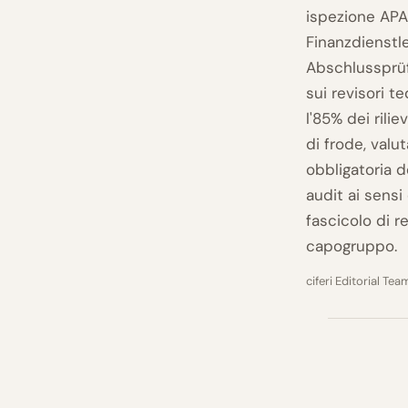
ispezione APAS
Finanzdienstle
Abschlussprüfe
sui revisori t
l'85% dei rili
di frode, valu
obbligatoria d
audit ai sensi 
fascicolo di r
capogruppo.
ciferi Editorial Tea