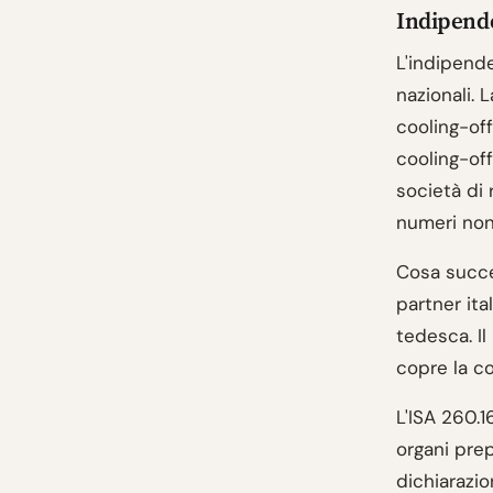
Indipende
L'indipend
nazionali. 
cooling-off
cooling-off 
società di 
numeri non
Cosa succe
partner ita
tedesca. I
copre la co
L'ISA 260.1
organi pre
dichiarazio