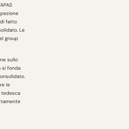
l'APAS
spezione
 di fatto
solidato. Le
el group
ne sullo
 si fonda
 consolidato.
re le
ta tedesca
rettamente