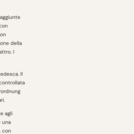
 aggiunte
 con
con
zione della
ttro. I
edesca. Il
controllata
erordnung
ri.
e agli
e una
, con