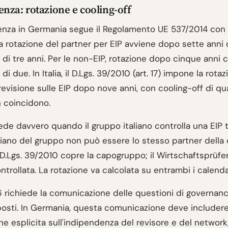
nza: rotazione e cooling-off
enza in Germania segue il Regolamento UE 537/2014 con
La rotazione del partner per EIP avviene dopo sette anni
 di tre anni. Per le non-EIP, rotazione dopo cinque anni 
di due. In Italia, il D.Lgs. 39/2010 (art. 17) impone la rota
revisione sulle EIP dopo nove anni, con cooling-off di qua
 coincidono.
de davvero quando il gruppo italiano controlla una EIP t
liano del gruppo non può essere lo stesso partner della 
l D.Lgs. 39/2010 copre la capogruppo; il Wirtschaftsprüf
ntrollata. La rotazione va calcolata su entrambi i calenda
6 richiede la comunicazione delle questioni di governanc
posti. In Germania, questa comunicazione deve includer
ne esplicita sull'indipendenza del revisore e del network