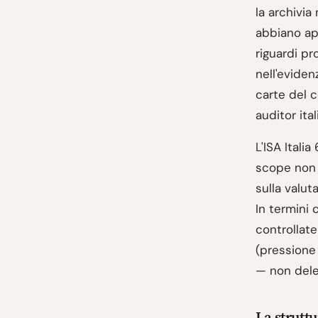
la archivia
abbiano ap
riguardi pr
nell'eviden
carte del 
auditor ital
L'ISA Itali
scope non 
sulla valuta
In termini 
controllate
(pressione 
— non dele
La strutt