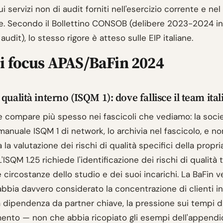
ui servizi non di audit forniti nell'esercizio corrente e nel
. Secondo il Bollettino CONSOB (delibere 2023-2024 in
audit), lo stesso rigore è atteso sulle EIP italiane.
i focus APAS/BaFin 2024
qualità interno (ISQM 1): dove fallisce il team ita
e compare più spesso nei fascicoli che vediamo: la socie
anuale ISQM 1 di network, lo archivia nel fascicolo, e no
a valutazione dei rischi di qualità specifici della propri
L'ISQM 1.25 richiede l'identificazione dei rischi di qualit
 circostanze dello studio e dei suoi incarichi. La BaFin v
abbia davvero considerato la concentrazione di clienti in
la dipendenza da partner chiave, la pressione sui tempi d
nto — non che abbia ricopiato gli esempi dell'appendi