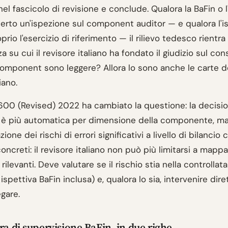
 nel fascicolo di revisione e conclude. Qualora la BaFin o 
erto un'ispezione sul component auditor — e qualora l'i
oprio l'esercizio di riferimento — il rilievo tedesco rientra
za su cui il revisore italiano ha fondato il giudizio sul con
component sono leggere? Allora lo sono anche le carte d
iano.
a 600 (Revised) 2022 ha cambiato la questione: la decisio
è più automatica per dimensione della componente, ma
zione dei rischi di errori significativi a livello di bilancio
concreti: il revisore italiano non può più limitarsi a mappa
 rilevanti. Deve valutare se il rischio stia nella controlla
ispettiva BaFin inclusa) e, qualora lo sia, intervenire di
gare.
ura di supervisione BaFin, in due righe