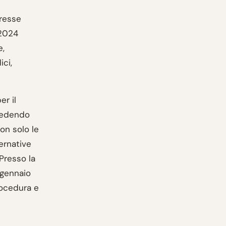
eresse
 2024
e,
ici,
er il
hiedendo
on solo le
ernative
 Presso la
 gennaio
rocedura e