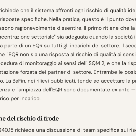
 richiede che il sistema affronti ogni rischio di qualità ide
risposte specifiche. Nella pratica, questo è il punto do
sono ragionevolmente dissentire. Il primo ritiene che la 
ncentrazione settoriale" sia adeguata quando la società 
a parte di un EQR su tutti gli incarichi del settore. Il se
e l'EQR non sia una risposta al rischio di qualità ai sensi
edura di monitoraggio ai sensi dell'ISQM 2, e che la ris
rotazione forzata dei partner di settore. Entrambe le pos
 La BaFin, nei rilievi pubblicati, tende ad accettare la p
uenza e l'ampiezza dell'EQR sono documentate ex ante 
rico per incarico.
e del rischio di frode
a 240.15 richiede una discussione di team specifica sui ris