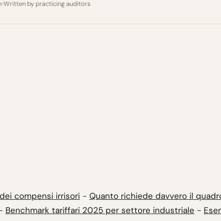
m
Written by practicing auditors
 dei compensi irrisori
-
Quanto richiede davvero il quadr
-
Benchmark tariffari 2025 per settore industriale
-
Ese