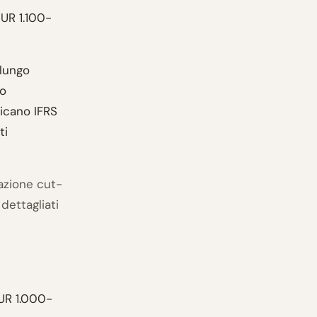
UR 1.100-
 lungo
no
licano IFRS
ti
cazione cut-
 dettagliati
R 1.000-