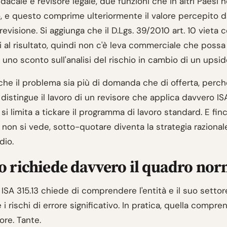
ndacale e revisore legale, due funzioni che in altri Paesi 
, e questo comprime ulteriormente il valore percepito da
 revisione. Si aggiunga che il D.Lgs. 39/2010 art. 10 vieta
 al risultato, quindi non c'è leva commerciale che possa
e uno sconto sull'analisi del rischio in cambio di un upsid
he il problema sia più di domanda che di offerta, perché
istingue il lavoro di un revisore che applica davvero IS
si limita a tickare il programma di lavoro standard. E fin
 non si vede, sotto-quotare diventa la strategia razional
dio.
 richiede davvero il quadro nor
, ISA 315.13 chiede di comprendere l'entità e il suo settor
e i rischi di errore significativo. In pratica, quella compre
ore. Tante.