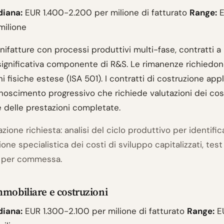
diana:
EUR 1.400-2.200 per milione di fatturato
Range:
E
milione
ifatture con processi produttivi multi-fase, contratti a
significativa componente di R&S. Le rimanenze richiedo
i fisiche estese (ISA 501). I contratti di costruzione app
onoscimento progressivo che richiede valutazioni dei cos
e delle prestazioni completate.
one richiesta: analisi del ciclo produttivo per identifi
zione specialistica dei costi di sviluppo capitalizzati, test
i per commessa.
mmobiliare e costruzioni
diana:
EUR 1.300-2.100 per milione di fatturato
Range:
EU