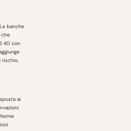
. Le banche
e che
AS 40 con
 aggiunge
 rischio,
isposta ai
ervazioni
onferme
ioni