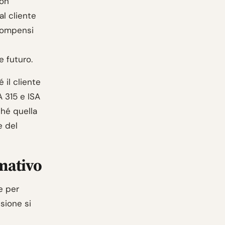
non
l cliente
 compensi
e futuro.
 il cliente
A 315 e ISA
ché quella
e del
mativo
e per
nsione si