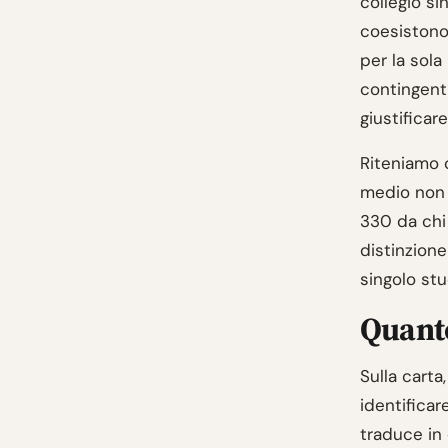
collegio si
coesistono
per la sola
contingenti
giustificar
Riteniamo c
medio non d
330 da chi 
distinzione
singolo stu
Quanto
Sulla carta
identificar
traduce in 