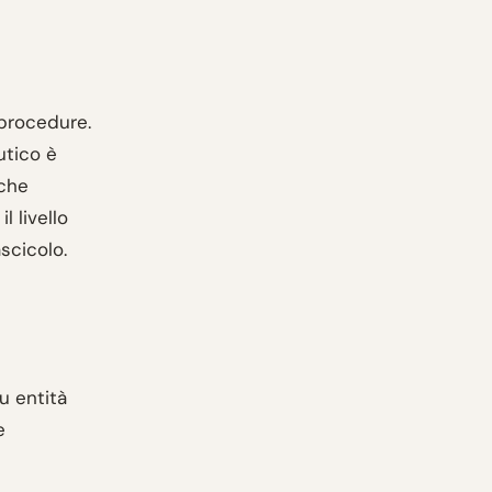
 procedure.
utico è
iche
 livello
scicolo.
su entità
e