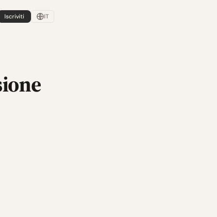
Iscriviti
IT
sione