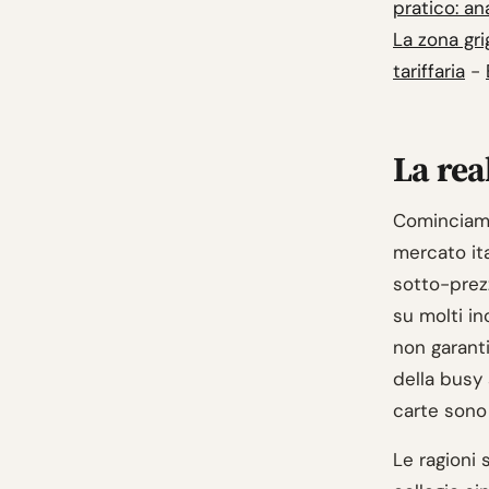
pratico: ana
La zona grig
tariffaria
-
La rea
Cominciamo
mercato ita
sotto-prezz
su molti i
non garantir
della busy 
carte sono 
Le ragioni 