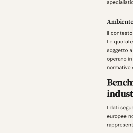
specialisti
Ambiente 
Il contesto
Le quotate 
soggetto a
operano in 
normativo 
Benchm
indust
I dati segu
europee no
rappresenta