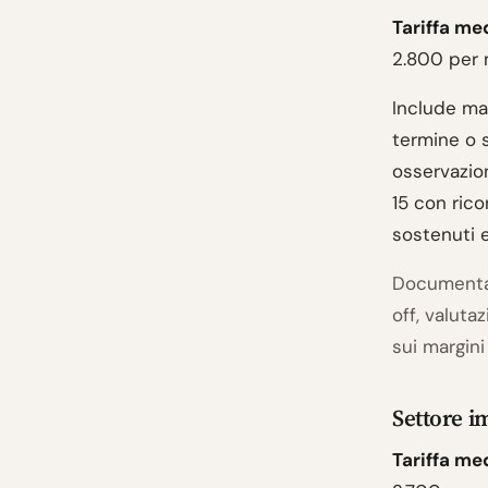
Tariffa me
2.800 per 
Include man
termine o 
osservazion
15 con ric
sostenuti 
Documentazi
off, valuta
sui margin
Settore i
Tariffa me