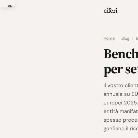
Skip
ciferi
to
main
content
Home
›
Blog
›
B
Benchm
per se
Il vostro clie
annuale su EU
europei 2025, 
entità manifat
spesso proced
gonfiano il ris