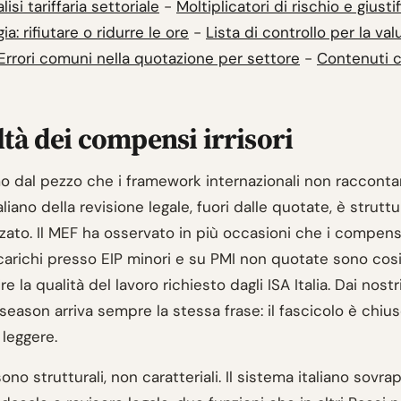
lisi tariffaria settoriale
-
Moltiplicatori di rischio e giusti
ia: rifiutare o ridurre le ore
-
Lista di controllo per la va
Errori comuni nella quotazione per settore
-
Contenuti c
ltà dei compensi irrisori
 dal pezzo che i framework internazionali non raccontan
liano della revisione legale, fuori dalle quotate, è strut
ato. Il MEF ha osservato in più occasioni che i compensi
ncarichi presso EIP minori e su PMI non quotate sono cos
e la qualità del lavoro richiesto dagli ISA Italia. Dai nostr
season arriva sempre la stessa frase: il fascicolo è chius
leggere.
sono strutturali, non caratteriali. Il sistema italiano sovr