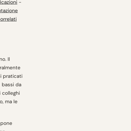
ficazioni
-
lutazione
orrelati
o. Il
turalmente
 praticati
i bassi da
i colleghi
o, ma le
appone