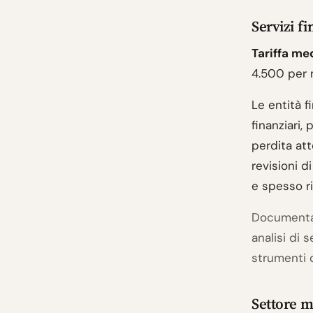
Servizi fi
Tariffa me
4.500 per 
Le entità f
finanziari,
perdita at
revisioni 
e spesso r
Documentaz
analisi di 
strumenti d
Settore m