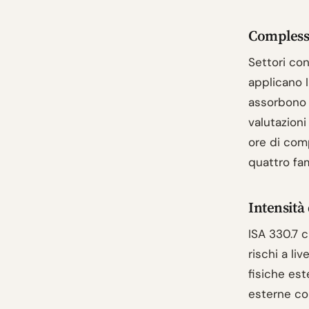
Complessi
Settori co
applicano I
assorbono 
valutazioni
ore di comp
quattro fam
Intensità 
ISA 330.7 c
rischi a liv
fisiche est
esterne co