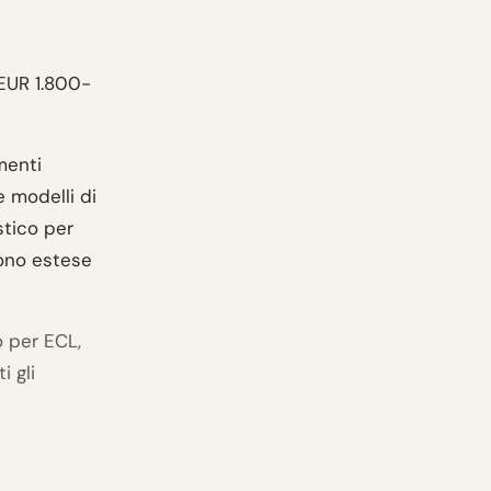
EUR 1.800-
menti
e modelli di
stico per
sono estese
o per ECL,
i gli