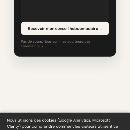
Recevoir mon conseil hebdomadaire
→
Pas de spam. Nous sommes auditeurs, pas
commerciaux.
Nous utilisons des cookies (Google Analytics, Microsoft
Clarity) pour comprendre comment les visiteurs utilisent ce
Outils
·
Blog
·
Glossaire
·
S'abonner
·
Confidentialité
·
Remboursements
·