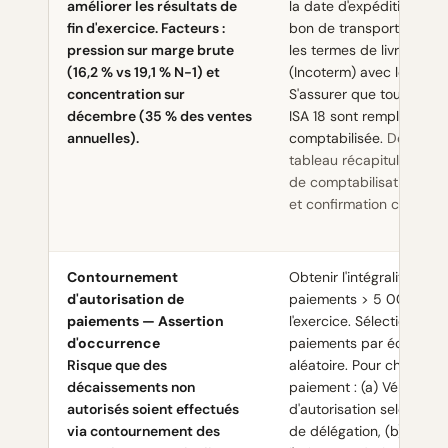
améliorer les résultats de
la date d'expédition réell
fin d'exercice. Facteurs :
bon de transport, (b) Co
pression sur marge brute
les termes de livraison
(16,2 % vs 19,1 % N-1) et
(Incoterm) avec le client,
concentration sur
S'assurer que tous les cr
décembre (35 % des ventes
ISA 18 sont remplis à la 
annuelles).
comptabilisée.
Document
tableau récapitulatif av
de comptabilisation, exp
et confirmation client.
Contournement
Obtenir l'intégralité des
d'autorisation de
paiements > 5 000 € d
paiements — Assertion
l'exercice. Sélectionner 
d'occurrence
paiements par échantill
Risque que des
aléatoire. Pour chaque
décaissements non
paiement : (a) Vérifier la
autorisés soient effectués
d'autorisation selon la m
via contournement des
de délégation, (b) Confi