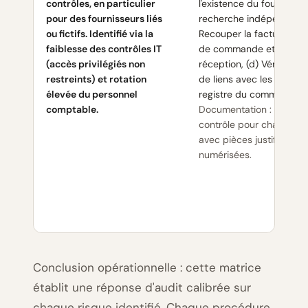
contrôles, en particulier
l'existence du fournisseu
pour des fournisseurs liés
recherche indépendante,
ou fictifs. Identifié via la
Recouper la facture ave
faiblesse des contrôles IT
de commande et bon d
(accès privilégiés non
réception, (d) Vérifier l'
restreints) et rotation
de liens avec les dirigea
élevée du personnel
registre du commerce.
comptable.
Documentation : checkli
contrôle pour chaque p
avec pièces justificative
numérisées.
Conclusion opérationnelle : cette matrice
établit une réponse d'audit calibrée sur
chaque risque identifié. Chaque procédure