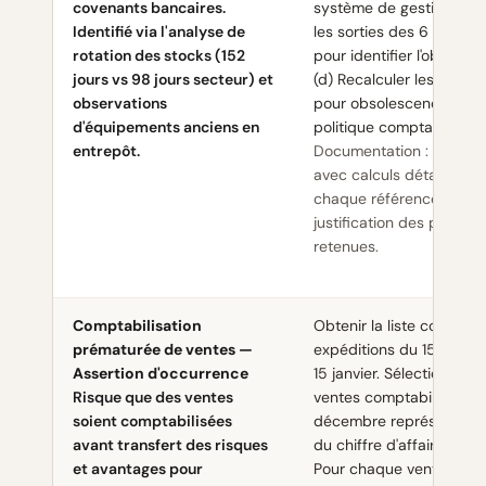
covenants bancaires.
système de gestion, (c) V
Identifié via l'analyse de
les sorties des 6 dernier
rotation des stocks (152
pour identifier l'obsoles
jours vs 98 jours secteur) et
(d) Recalculer les provis
observations
pour obsolescence selon
d'équipements anciens en
politique comptable.
entrepôt.
Documentation : feuille 
avec calculs détaillés p
chaque référence et
justification des provisio
retenues.
Comptabilisation
Obtenir la liste complèt
prématurée de ventes —
expéditions du 15 déce
Assertion d'occurrence
15 janvier. Sélectionner 
Risque que des ventes
ventes comptabilisées e
soient comptabilisées
décembre représentant
avant transfert des risques
du chiffre d'affaires du 
et avantages pour
Pour chaque vente : (a) V