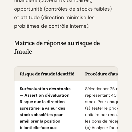
financière (covenants bancaires),
opportunité (contrôles de stocks faibles),
et attitude (direction minimise les
problèmes de contrôle interne).
Matrice de réponse au risque de
fraude
Risque de fraude identifié
Procédure d'audit spé
Surévaluation des stocks
Sélectionner 25 référen
— Assertion d'évaluation
représentant 40 % de la
Risque que la direction
stock. Pour chaque référ
surestime la valeur des
(a) Tester le prix de revi
stocks obsolètes pour
unitaire par recoupemen
améliorer la position
les bons de réception ré
bilantielle face aux
(b) Analyser l'ancienneté