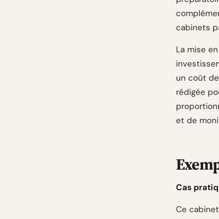
complément
cabinets p
La mise en
investissem
un coût de
rédigée pou
proportion
et de moni
Exempl
Cas pratiq
Ce cabinet