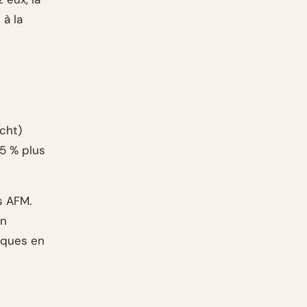
 à la
cht)
25 % plus
s AFM.
en
iques en