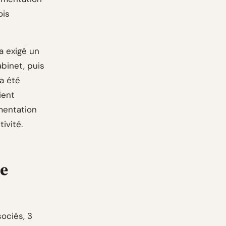
ois
a exigé un
binet, puis
a été
ient
mentation
ivité.
pe
ociés, 3