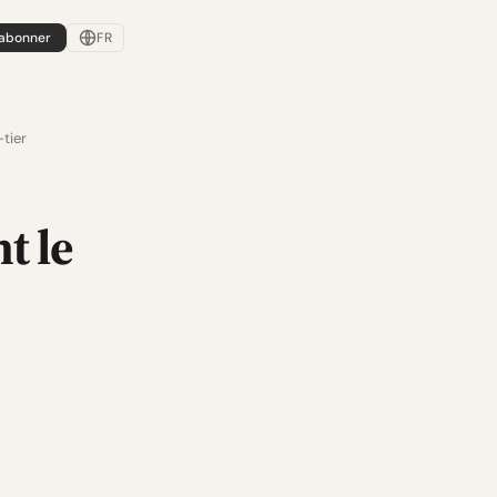
'abonner
FR
tier
t le