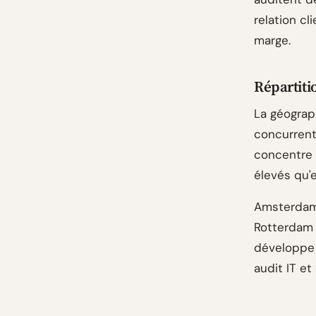
relation cl
marge.
Répartiti
La géograph
concurrent
concentre 
élevés qu'
Amsterdam 
Rotterdam 
développe
audit IT et