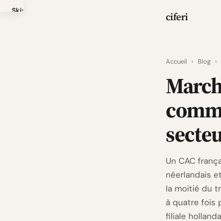
Skip
ciferi
to
main
content
Accueil
›
Blog
›
Marché
comme
secteu
Un CAC frança
néerlandais e
la moitié du t
à quatre fois
filiale hollan