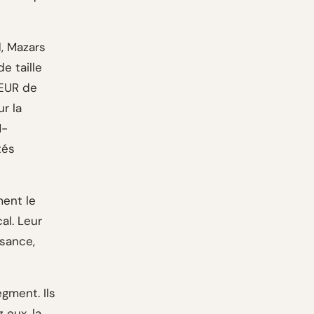
, Mazars
e taille
 EUR de
ur la
M-
tés
ment le
al. Leur
ssance,
gment. Ils
 eux, la