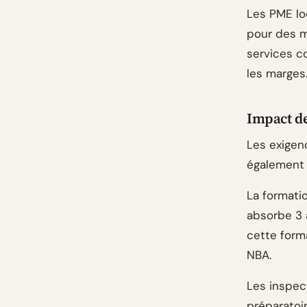
Les PME loc
pour des m
services c
les marges
Impact de
Les exigen
également 
La formati
absorbe 3 
cette form
NBA.
Les inspec
préparatoi