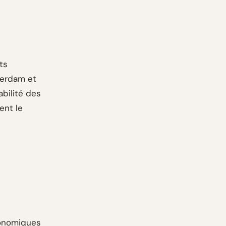
ts
terdam et
abilité des
ent le
conomiques