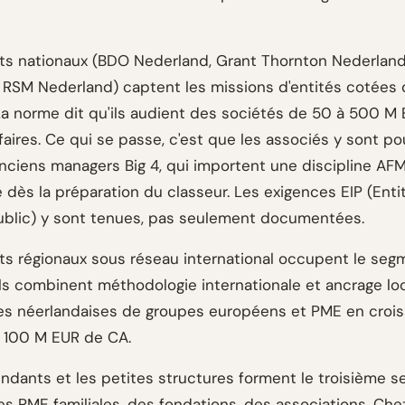
ts nationaux (BDO Nederland, Grant Thornton Nederland
 RSM Nederland) captent les missions d'entités cotées d
a norme dit qu'ils audient des sociétés de 50 à 500 M
ffaires. Ce qui se passe, c'est que les associés y sont po
anciens managers Big 4, qui importent une discipline AF
 dès la préparation du classeur. Les exigences EIP (Enti
Public) y sont tenues, pas seulement documentées.
ts régionaux sous réseau international occupent le seg
 Ils combinent méthodologie internationale et ancrage loc
liales néerlandaises de groupes européens et PME en croi
t 100 M EUR de CA.
ndants et les petites structures forment le troisième se
s PME familiales, des fondations, des associations. Chez