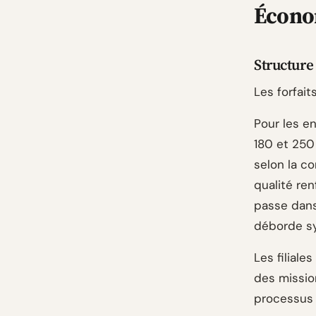
Économ
Structure
Les forfait
Pour les en
180 et 250
selon la c
qualité ren
passe dans
déborde sy
Les filiale
des missio
processus e