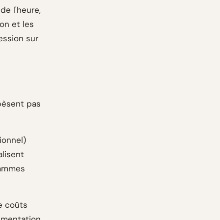
de l'heure,
on et les
ession sur
pèsent pas
ionnel)
alisent
grammes
e coûts
cumentation