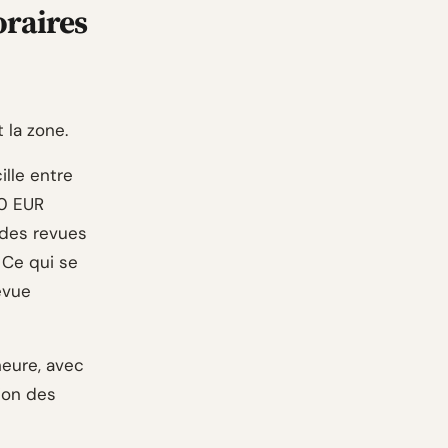
oraires
 la zone.
ille entre
00 EUR
 des revues
 Ce qui se
evue
heure, avec
ion des