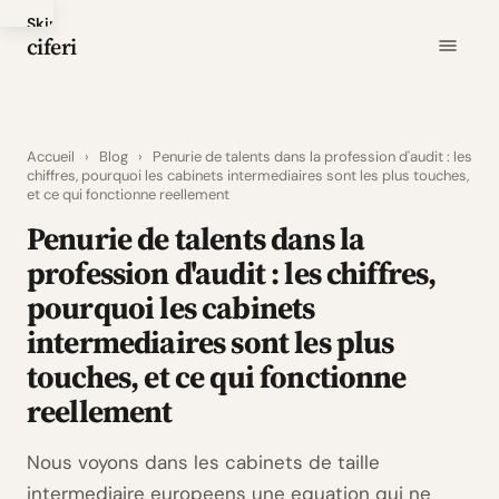
Skip
ciferi
to
main
content
Accueil
›
Blog
›
Penurie de talents dans la profession d'audit : les
chiffres, pourquoi les cabinets intermediaires sont les plus touches,
et ce qui fonctionne reellement
Penurie de talents dans la
profession d'audit : les chiffres,
pourquoi les cabinets
intermediaires sont les plus
touches, et ce qui fonctionne
reellement
Nous voyons dans les cabinets de taille
intermediaire europeens une equation qui ne