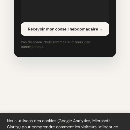
Recevoir mon conseil hebdomadaire
→
Pas de spam. Nous sommes auditeurs, pas
commerciaux.
Nous utilisons des cookies (Google Analytics, Microsoft
Clarity) pour comprendre comment les visiteurs utilisent ce
Outils
·
Blog
·
Glossaire
·
S'abonner
·
Confidentialité
·
Remboursements
·