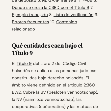
de depósito
5.
NL GAAP frente a NIIF-UE
6.
Dónde se cruza la CSRD con el Título 9
7.
Ejemplo trabajado
8.
Lista de verificación
9.
Errores frecuentes
10.
Contenido
relacionado
Qué entidades caen bajo el
Título 9
El
Título 9
del Libro 2 del Código Civil
holandés se aplica a las personas jurídicas
constituidas bajo derecho holandés. El
ámbito viene definido en el artículo 2:360
BW2. Cubre la BV (besloten vennootschap),
la NV (naamloze vennootschap), las
cooperativas (coöperaties) y las mutuas de