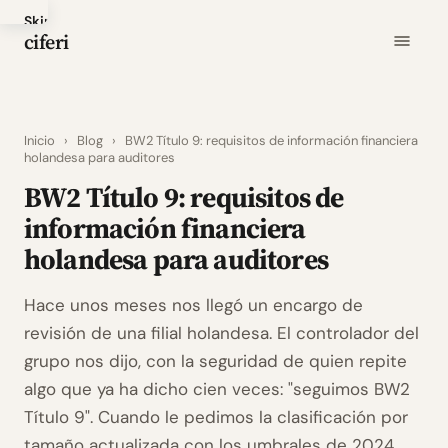
Skip
ciferi
to
main
content
Inicio
›
Blog
›
BW2 Título 9: requisitos de información financiera
holandesa para auditores
BW2 Título 9: requisitos de
información financiera
holandesa para auditores
Hace unos meses nos llegó un encargo de
revisión de una filial holandesa. El controlador del
grupo nos dijo, con la seguridad de quien repite
algo que ya ha dicho cien veces: "seguimos BW2
Título 9". Cuando le pedimos la clasificación por
tamaño actualizada con los umbrales de 2024,